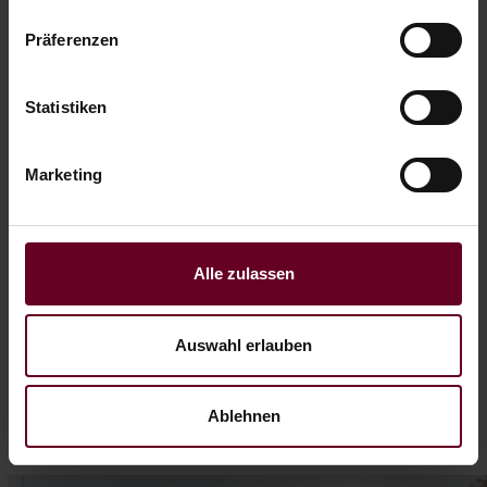
Präferenzen
Ich möchte mal raus
Statistiken
4 Nächte Auszeit inkl. Massage
Marketing
06.09. - 01.11.26
ab € 568,– pro Person
Alle zulassen
WEITERLESEN
Auswahl erlauben
Ablehnen