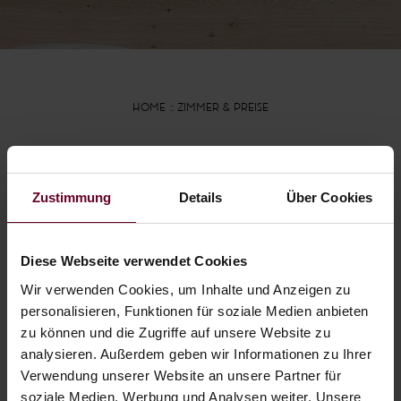
HOME
ZIMMER & PREISE
Unverbindlich
Zustimmung
Details
Über Cookies
anfragen
Diese Webseite verwendet Cookies
URLAUB IM HOTEL FISCHER AM
SEE
Wir verwenden Cookies, um Inhalte und Anzeigen zu
personalisieren, Funktionen für soziale Medien anbieten
zu können und die Zugriffe auf unsere Website zu
Wir freuen uns, Ihnen Ihr individuelles
analysieren. Außerdem geben wir Informationen zu Ihrer
Urlaubsangebot unterbreiten zu dürfen. Sie
Verwendung unserer Website an unsere Partner für
erhalten unsere Antwort umgehend per E-
soziale Medien, Werbung und Analysen weiter. Unsere