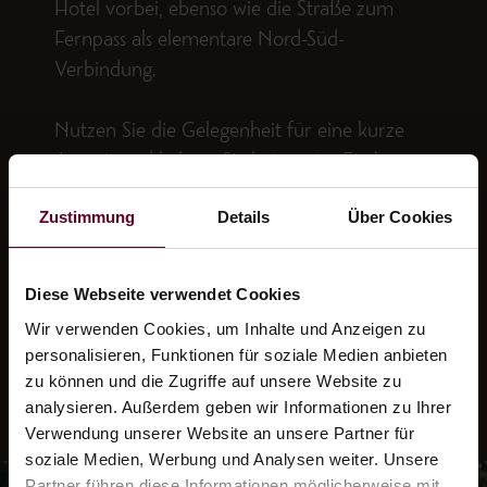
Hotel vorbei, ebenso wie die Straße zum
Fernpass als elementare Nord-Süd-
Verbindung.
Nutzen Sie die Gelegenheit für eine kurze
Auszeit und kehren Sie bei uns im Fischer
am See ein – egal, ob im Restaurant oder
Zustimmung
Details
Über Cookies
einer unserer beiden Sonnenterrassen. Ob
Kaffee und feiner Kuchen oder herzhafte
Köstlichkeiten: Genießen Sie bei uns, worauf
Diese Webseite verwendet Cookies
Sie Lust haben.
Wir verwenden Cookies, um Inhalte und Anzeigen zu
personalisieren, Funktionen für soziale Medien anbieten
zu können und die Zugriffe auf unsere Website zu
analysieren. Außerdem geben wir Informationen zu Ihrer
Verwendung unserer Website an unsere Partner für
soziale Medien, Werbung und Analysen weiter. Unsere
Partner führen diese Informationen möglicherweise mit