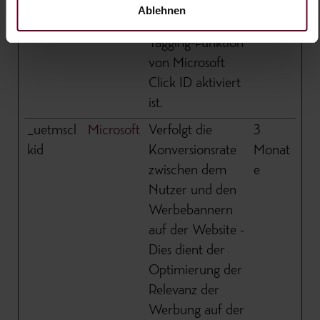
angehängt, wenn
Ablehnen
die automatische
Tagging-Funktion
von Microsoft
Click ID aktiviert
ist.
_uetmscl
Microsoft
Verfolgt die
3
kid
Konversionsrate
Monat
zwischen dem
e
Nutzer und den
Werbebannern
auf der Website -
Dies dient der
Optimierung der
Relevanz der
Werbung auf der