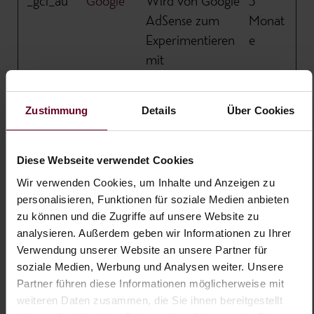
_gcl_au
Google
Wird von Google
3
AdSense zum
Monat
Experimentieren
e
mit
Werbewirkung
auf Websites
Zustimmung
Details
Über Cookies
verwendet, die
ihre Services
nutzen.
Diese Webseite verwendet Cookies
Wir verwenden Cookies, um Inhalte und Anzeigen zu
_gcl_ls
buchen.fis
Verfolgt die
Bestän
personalisieren, Funktionen für soziale Medien anbieten
[x2]
cheramse
Konversionsrate
dig
zu können und die Zugriffe auf unsere Website zu
e.at
zwischen dem
analysieren. Außerdem geben wir Informationen zu Ihrer
Google
Nutzer und den
Verwendung unserer Website an unsere Partner für
Werbebannern
soziale Medien, Werbung und Analysen weiter. Unsere
Partner führen diese Informationen möglicherweise mit
auf der Website -
weiteren Daten zusammen, die Sie ihnen bereitgestellt
Dies dient der