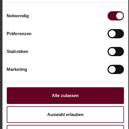
haben oder die sie im Rahmen Ihrer Nutzung der Dienste
Optimierung der
gesammelt haben.
Einwilligungsauswahl
Relevanz der
Notwendig
Werbung auf der
Website.
Präferenzen
_pin_una
Pinterest
Verwendet von
1 Jahr
uth [x2]
Pinterest, um die
Statistiken
Nutzung der
Dienste zu
Marketing
verfolgen.
_uetmscl
Microsoft
Dieses Cookie
Bestän
kid
wird beim Klicken
dig
Alle zulassen
auf eine Anzeige
generiert und an
Auswahl erlauben
die URL der
Zielseite