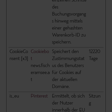
einzelnen Schritte
des
Buchungsvorgang
s hinweg mittels
einer gehashten
Warenkorb-ID zu
speichern.
CookieCo
Cookiebo
Speichert den
12220
nsent [x3]
t
Zustimmungsstat
Tage
news.fisch
us des Benutzers
eramsee.a
für Cookies auf
t
der aktuellen
Domäne.
is_eu
Pinterest
Ermittelt, ob sich
Sitzun
der Nutzer
g
innerhalb der EU