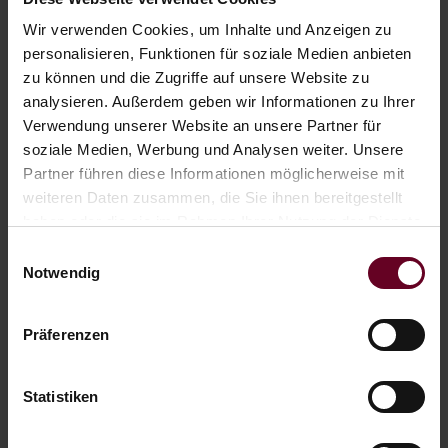
Wir verwenden Cookies, um Inhalte und Anzeigen zu
ANRUFEN
personalisieren, Funktionen für soziale Medien anbieten
zu können und die Zugriffe auf unsere Website zu
analysieren. Außerdem geben wir Informationen zu Ihrer
ONLINE ANFRAGEN
Verwendung unserer Website an unsere Partner für
soziale Medien, Werbung und Analysen weiter. Unsere
Partner führen diese Informationen möglicherweise mit
weiteren Daten zusammen, die Sie ihnen bereitgestellt
haben oder die sie im Rahmen Ihrer Nutzung der Dienste
INFORMATIONEN ZUR
gesammelt haben.
Einwilligungsauswahl
SCHIFFFAHRT
Notwendig
AKTUELLES
Präferenzen
beide Schiffe fahren lt.
Fahrplan
Statistiken