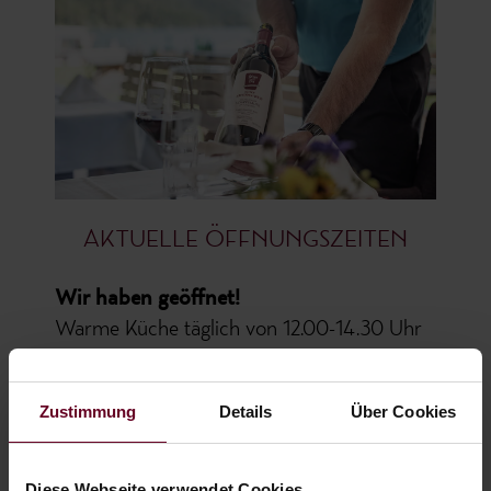
AKTUELLE ÖFFNUNGSZEITEN
Wir haben geöffnet!
Warme Küche täglich von 12.00-14.30 Uhr
& von 18.00-20.30 Uhr
Nachmittags: kleine Karte sowie Kuchen &
Zustimmung
Details
Über Cookies
Eisspezialitäten
Wir freuen uns auf Sie!
Diese Webseite verwendet Cookies