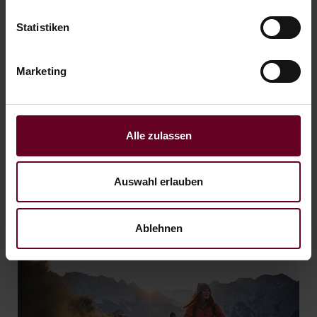
Statistiken
Schifffahrtskapitänstage
Marketing
3 Nächte inkl. Schifffahrt und Ruderbootausflug
31.05. - 11.10.2026
ab € 415,- pro Person
Alle zulassen
WEITERLESEN
Auswahl erlauben
Ablehnen