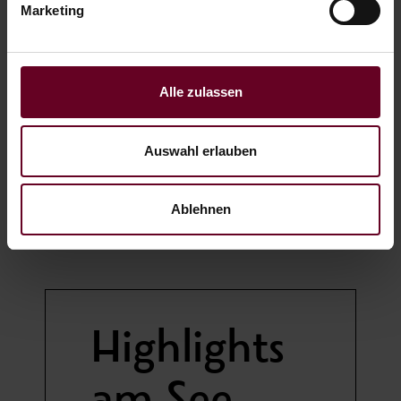
Marketing
Sie möchten den Sonnenuntergang am
Lagerfeuer bei einem BBQ als krönenden
Alle zulassen
Tagesabschluss erleben?
Gerne stellen wir Ihnen das nötige
Auswahl erlauben
Equipment, wie Geschirr und Besteck, zur
Verfügung. Wasser ist Leben. Wasser ist
Ablehnen
Kraftquelle und Ruhepol.
Highlights