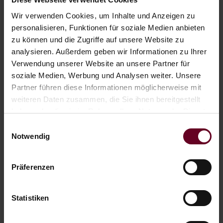
Wir verwenden Cookies, um Inhalte und Anzeigen zu
personalisieren, Funktionen für soziale Medien anbieten
zu können und die Zugriffe auf unsere Website zu
analysieren. Außerdem geben wir Informationen zu Ihrer
Verwendung unserer Website an unsere Partner für
soziale Medien, Werbung und Analysen weiter. Unsere
Partner führen diese Informationen möglicherweise mit
Wir vom Hotel Fischer am See verleihen
weiteren Daten zusammen, die Sie ihnen bereitgestellt
Ruder- und Elektroboote zum selbst Steuern
haben oder die sie im Rahmen Ihrer Nutzung der Dienste
und verwöhnen auf unserer Sonnenterrasse
gesammelt haben.
Einwilligungsauswahl
hungrige Badenixen und Wasserratten mit
Notwendig
heimischen Gerichten.
Präferenzen
Imposante Tannen spenden angenehmen
Schatten auf der großen Liegewiese, unser
Statistiken
kleiner Kiosk direkt am See stillt den Durst
und den kleinen Hunger.