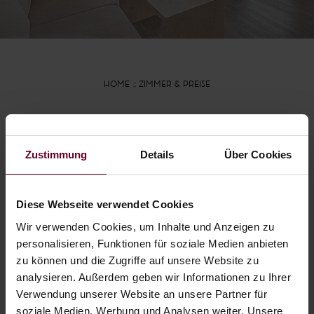
HOME
ZIMMER & PREISE
Unverbindlich
Zustimmung
Details
Über Cookies
anfragen
Diese Webseite verwendet Cookies
URLAUB IM HOTEL FISCHER AM
SEE
Wir verwenden Cookies, um Inhalte und Anzeigen zu
personalisieren, Funktionen für soziale Medien anbieten
zu können und die Zugriffe auf unsere Website zu
Wir freuen uns, Ihnen Ihr individuelles
analysieren. Außerdem geben wir Informationen zu Ihrer
Urlaubsangebot unterbreiten zu dürfen. Sie
Verwendung unserer Website an unsere Partner für
erhalten unsere Antwort umgehend per E-
soziale Medien, Werbung und Analysen weiter. Unsere