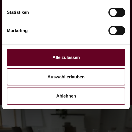
Highlight am Abend sind möglich.
Statistiken
Weiters ist eine Organisation von
Marketing
Teambuilding-Maßnahmen in Form von
Ausflügen zur highline179, Ruderboot-
Challenges, Stand-Up-Paddeln bis hin zur
Alle zulassen
Tagung auf einem unserer Passagierschiffe
auf dem Heiterwanger See durchführbar.
Auswahl erlauben
Ablehnen