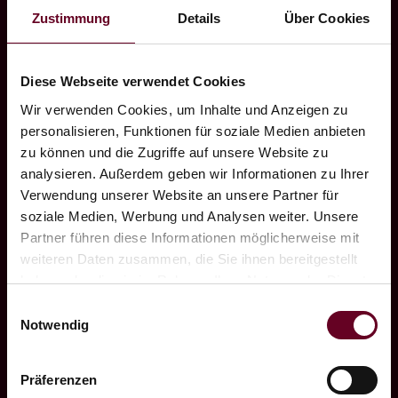
Zustimmung
Details
Über Cookies
keine Wünsche offen. Wir schaffen für Sie
und Ihr Team die optimale Umgebung, um
produktiv sein zu können.
Diese Webseite verwendet Cookies
Wir verwenden Cookies, um Inhalte und Anzeigen zu
Um in Pausen durchatmen zu können oder
personalisieren, Funktionen für soziale Medien anbieten
Teile des Meetings nach draußen zu
zu können und die Zugriffe auf unsere Website zu
verlegen, besitzt der Raum einen direkten
analysieren. Außerdem geben wir Informationen zu Ihrer
Verwendung unserer Website an unsere Partner für
Zugang zu unserer Seeterrasse. Freiraum,
soziale Medien, Werbung und Analysen weiter. Unsere
Durchatmen. Tagungen ohne Arbeitsalltag –
Partner führen diese Informationen möglicherweise mit
und deshalb umso produktiver.
weiteren Daten zusammen, die Sie ihnen bereitgestellt
haben oder die sie im Rahmen Ihrer Nutzung der Dienste
Für Ihre Businessgruppe erstellen wir gerne
gesammelt haben.
Einwilligungsauswahl
ein individuelles Angebot! Nur einige
Notwendig
mögliche Bestandteile: Frühstück im Freien,
Kaffeepause drinnen oder draußen, ein
Präferenzen
leichtes Mittagessen oder kulinarisches