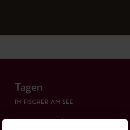
Tagen
IM FISCHER AM SEE
Unser Seminarraum für 12 Personen –
ausgestattet mit modernster Technik – lässt