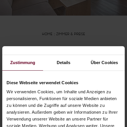
HOME
ZIMMER & PREISE
Unverbindlich
Zustimmung
Details
Über Cookies
anfragen
Diese Webseite verwendet Cookies
URLAUB IM HOTEL FISCHER AM
SEE
Wir verwenden Cookies, um Inhalte und Anzeigen zu
personalisieren, Funktionen für soziale Medien anbieten
zu können und die Zugriffe auf unsere Website zu
Wir freuen uns, Ihnen Ihr individuelles
analysieren. Außerdem geben wir Informationen zu Ihrer
Urlaubsangebot unterbreiten zu dürfen. Sie
Verwendung unserer Website an unsere Partner für
erhalten unsere Antwort umgehend per E-
soziale Medien, Werbung und Analysen weiter. Unsere