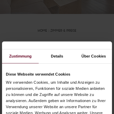
HOME
ZIMMER & PREISE
Unverbindlich
Zustimmung
Details
Über Cookies
anfragen
Diese Webseite verwendet Cookies
URLAUB IM HOTEL FISCHER AM
SEE
Wir verwenden Cookies, um Inhalte und Anzeigen zu
personalisieren, Funktionen für soziale Medien anbieten
zu können und die Zugriffe auf unsere Website zu
Wir freuen uns, Ihnen Ihr individuelles
analysieren. Außerdem geben wir Informationen zu Ihrer
Urlaubsangebot unterbreiten zu dürfen. Sie
Verwendung unserer Website an unsere Partner für
erhalten unsere Antwort umgehend per E-
soziale Medien, Werbung und Analysen weiter. Unsere