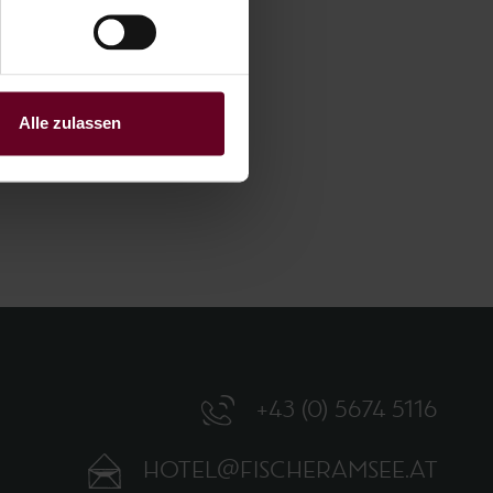
Alle zulassen
+43 (0) 5674 5116
HOTEL@FISCHERAMSEE.AT