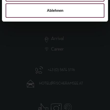
Hotel Fischer am See
A-6611 Heiterwang
Ablehnen
Arrival
Career
+43 (0) 5674 5116
HOTEL@FISCHERAMSEE.AT