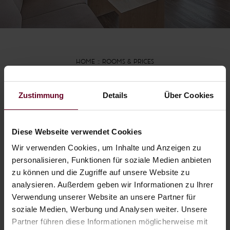
HOME
ROOMS & PRICES
Zustimmung
Details
Über Cookies
Enquiry without
obligation
Diese Webseite verwendet Cookies
Wir verwenden Cookies, um Inhalte und Anzeigen zu
HOLIDAYS AT HOTEL FISCHER
personalisieren, Funktionen für soziale Medien anbieten
AM SEE
zu können und die Zugriffe auf unsere Website zu
analysieren. Außerdem geben wir Informationen zu Ihrer
Verwendung unserer Website an unsere Partner für
We look forward to sending you your
soziale Medien, Werbung und Analysen weiter. Unsere
personal holiday offer. You will receive an
Partner führen diese Informationen möglicherweise mit
immediate reply by email.