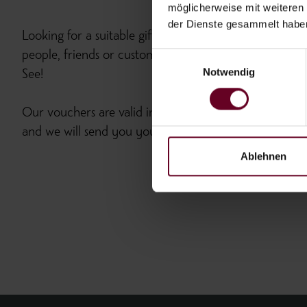
möglicherweise mit weiteren
der Dienste gesammelt habe
Looking for a suitable gift, we have the best idea for
Einwilligungsauswahl
people, friends or customers with a break from everyd
Notwendig
See!
Our vouchers are valid in all areas of the Fischer am 
and we will send you your voucher by post or email.
Ablehnen