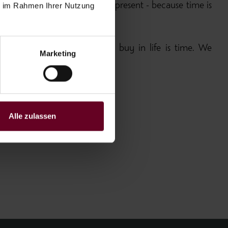
ie im Rahmen Ihrer Nutzung
better than giving someone a present - because time is
e - because what we cannot buy in life is time. We
Marketing
 you personally!
Alle zulassen