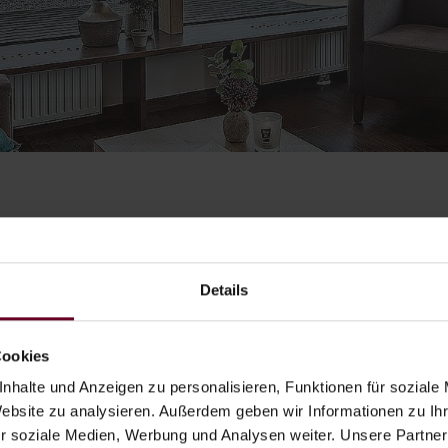
HOME
ROOMS & PRICES
VOUCHERS
Details
Whether for a hotel stay,
Cookies
and regeneration or a boat
nhalte und Anzeigen zu personalisieren, Funktionen für soziale
Website zu analysieren. Außerdem geben wir Informationen zu I
ING IN THE
Give joy with time toget
r soziale Medien, Werbung und Analysen weiter. Unsere Partner