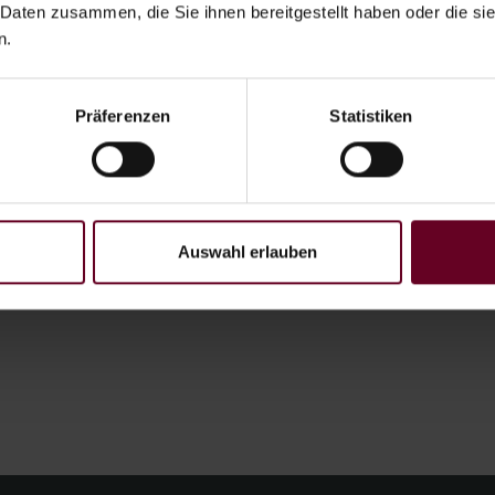
 Daten zusammen, die Sie ihnen bereitgestellt haben oder die s
because there is nothing 
n.
the most precious thing!
 you: Pamper your favorite
ay life - at Fischer am
Nothing is more valuabl
Präferenzen
Statistiken
would be happy to advise
See. You choose the value
Contact us:
+43 5674 5116
Auswahl erlauben
hotel@fischeramsee.at