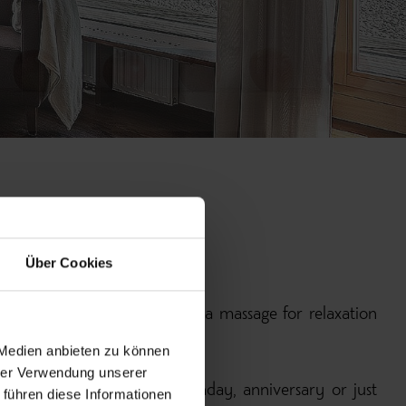
Über Cookies
 a dinner in our restaurant, a massage for relaxation
 trip.
 Medien anbieten zu können
hrer Verwendung unserer
her for every occasion. Birthday, anniversary or just
 führen diese Informationen