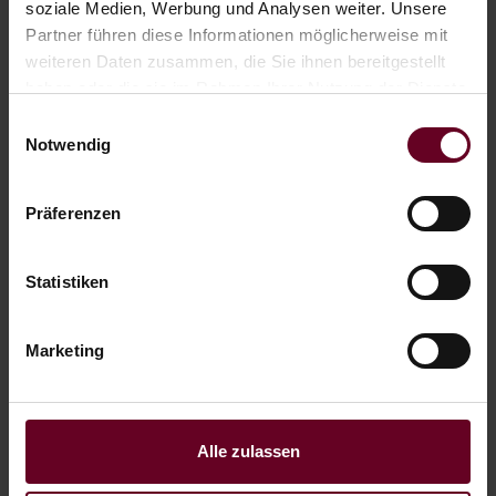
soziale Medien, Werbung und Analysen weiter. Unsere
Ruheraum mit herrlichem Seeblick
Partner führen diese Informationen möglicherweise mit
Dampfbad
weiteren Daten zusammen, die Sie ihnen bereitgestellt
haben oder die sie im Rahmen Ihrer Nutzung der Dienste
Bademäntel & Saunatücher im Zimmer
gesammelt haben.
Einwilligungsauswahl
weitere Inklusivleistungen
Notwendig
Präferenzen
Statistiken
Marketing
Alle zulassen