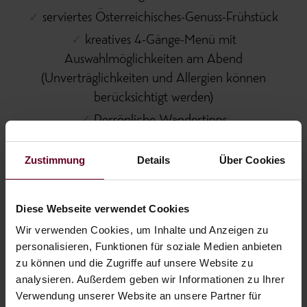
serviertes Österreichisches-Genuss-Frühstück
kreatives 4-Gänge-Menü mit
Auswahlmöglichkeiten am Abend
(Unverträglichkeiten und Allergien können
berücksichtigt werden)
Persönliche Wandertipps
ein Wanderrucksack inklusive Wanderkarte pro
Zustimmung
Details
Über Cookies
Zimmer zum mit nach Hause nehmen
pro Person 1 Paar Leihwanderstöcke für die
Dauer Ihres Aufenthaltes
Diese Webseite verwendet Cookies
Restaurant mit Blick auf den See
Wir verwenden Cookies, um Inhalte und Anzeigen zu
personalisieren, Funktionen für soziale Medien anbieten
freie Benutzung unseres Wellnessbereichs
zu können und die Zugriffe auf unsere Website zu
Finnische Sauna
analysieren. Außerdem geben wir Informationen zu Ihrer
Zirben-Biosauna
Verwendung unserer Website an unsere Partner für