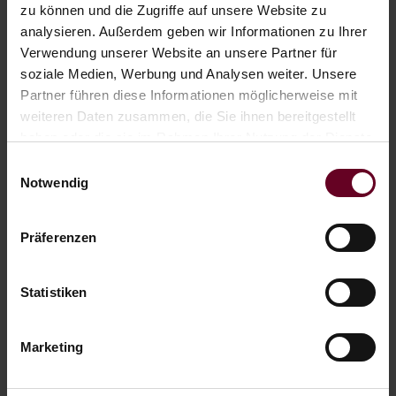
zu können und die Zugriffe auf unsere Website zu
analysieren. Außerdem geben wir Informationen zu Ihrer
Blick auf den Heiterwanger See
Verwendung unserer Website an unsere Partner für
soziale Medien, Werbung und Analysen weiter. Unsere
Balkon
Partner führen diese Informationen möglicherweise mit
Haartrockner
weiteren Daten zusammen, die Sie ihnen bereitgestellt
Sat TV
haben oder die sie im Rahmen Ihrer Nutzung der Dienste
gesammelt haben.
Einwilligungsauswahl
Radio
Notwendig
Telefon
Zimmersafe
Präferenzen
Statistiken
Marketing