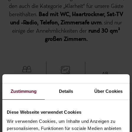
den auch die Kategorie „Klarheit“ für unsere Gäste
bereithalten.
Bad mit WC, Haartrockner, Sat-TV
und -Radio, Telefon, Zimmersafe uvm
. sind nur
einige der Annehmlichkeiten der
rund 30 qm²
großen Zimmern.
AB
€ 142,-
2 Personen
30m²
Zustimmung
Details
Über Cookies
Diese Webseite verwendet Cookies
ANFRAGEN
BUCHEN
Wir verwenden Cookies, um Inhalte und Anzeigen zu
personalisieren, Funktionen für soziale Medien anbieten